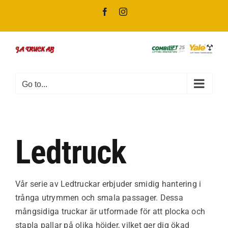
Skip
Facebook
Instagram
to
content
Go to...
Ledtruck
Vår serie av Ledtruckar erbjuder smidig hantering i
trånga utrymmen och smala passager. Dessa
mångsidiga truckar är utformade för att plocka och
stapla pallar på olika höjder, vilket ger dig ökad