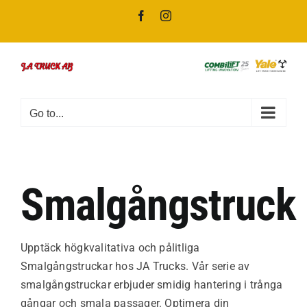
Skip
Facebook
Instagram
to
content
Go to...
Smalgångstruck
Upptäck högkvalitativa och pålitliga
Smalgångstruckar hos JA Trucks. Vår serie av
smalgångstruckar erbjuder smidig hantering i trånga
gångar och smala passager. Optimera din