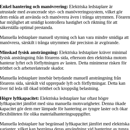
Enkel hantering och manövrering:
Elektriska ledstaplare är
utrustade med avancerade styr- och manövreringssystem, vilket gör
dem enkla att använda och manövrera även i trånga utrymmen. Förare
har möjlighet att smidigt kontrollera hastighet och riktning för att
säkerställa optimal prestanda.
Manuella ledstaplare manuell styrning och kan vara mindre smidiga att
manövrera, särskilt i trånga utrymmen där precision är avgörande.
Minskad fysisk ansträngning:
Elektriska ledstaplare kräver minimal
fysisk ansträngning från förarens sida, eftersom den elektriska motorn
hanterar lyftet och förflyttningen av lasten. Detta minimerar risken för
trötthet och arbetsrelaterade skador.
Manuella ledstaplare innebär betydande manuell ansträngning från
förarens sida, särskilt vid upprepade lyft och förflyttningar. Detta kan
över tid leda till ökad trötthet och kroppslig belastning.
Högre lyftkapacitet:
Elektriska ledstaplare har oftast högre
lyftkapacitet jämfört med sina manuella motsvarigheter. Denna ökade
kapacitet gör dem mer lämpade för hantering av tyngre laster och ökar
flexibiliteten för olika materialhanteringsuppgifter.
Manuella ledstaplare har begränsad lyftkapacitet jämfört med elektriska
varianter, vilket kan begränsa deras användning vid hantering av tunga