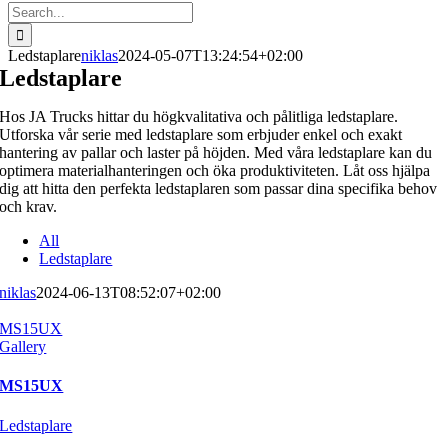
Search
for:
Ledstaplare
niklas
2024-05-07T13:24:54+02:00
Ledstaplare
Hos JA Trucks hittar du högkvalitativa och pålitliga ledstaplare.
Utforska vår serie med ledstaplare som erbjuder enkel och exakt
hantering av pallar och laster på höjden. Med våra ledstaplare kan du
optimera materialhanteringen och öka produktiviteten. Låt oss hjälpa
dig att hitta den perfekta ledstaplaren som passar dina specifika behov
och krav.
All
Ledstaplare
niklas
2024-06-13T08:52:07+02:00
MS15UX
Gallery
MS15UX
Ledstaplare