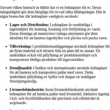
Oavsett vilken bransch ni tillhör har vi en ledstaplare för er. Deras
mångsidighet gör dem lämpliga för en rad olika tillämpningar. Här är
några branscher där ledstaplare vanligtvis används:
Lager och Distribution:
Ledstaplare är oumbärliga i
lagermiljöer för lastning, lossning och förflyttning av varor.
Deras förmåga att manövrera i trånga utrymmen gör dem
idealiska för att hantera lagerhyllor och plocka och packa varor.
Tillverkning:
I produktionsanläggningar används ledstaplare för
att flytta material och råvaror från en plats till en annan. De
underlättar också vid påfyllning av produktionslinjer och
transporterar färdiga produkter till lagerområden.
Detaljhandel:
I butiker och stormarknader används ledstaplare
för att hantera och transportera pallar med varor. Detta
underlättar påfyllning av hyllor och skapar en smidigare
försörjningskedja.
Livsmedelsindustrin:
Inom livsmedelsindustrin används
ledstaplare för att hantera pallar med livsmedel, inklusive lagring
i kyl- och frysförhållanden där precision och effektivitet är
avgörande.