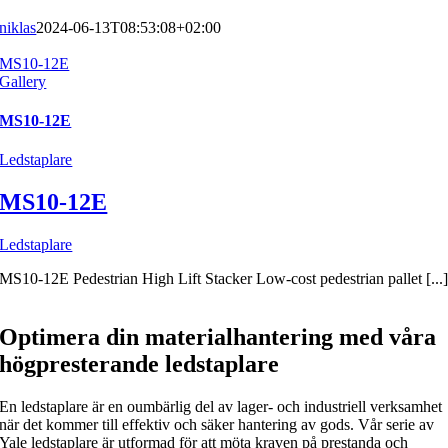
niklas
2024-06-13T08:53:08+02:00
MS10-12E
Gallery
MS10-12E
Ledstaplare
MS10-12E
Ledstaplare
MS10-12E Pedestrian High Lift Stacker Low-cost pedestrian pallet [...
Optimera din materialhantering med våra
högpresterande ledstaplare
En ledstaplare är en oumbärlig del av lager- och industriell verksamhet
när det kommer till effektiv och säker hantering av gods. Vår serie av
Yale ledstaplare är utformad för att möta kraven på prestanda och