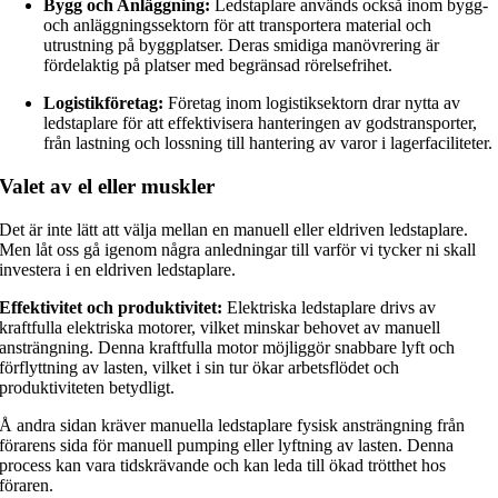
Bygg och Anläggning:
Ledstaplare används också inom bygg-
och anläggningssektorn för att transportera material och
utrustning på byggplatser. Deras smidiga manövrering är
fördelaktig på platser med begränsad rörelsefrihet.
Logistikföretag:
Företag inom logistiksektorn drar nytta av
ledstaplare för att effektivisera hanteringen av godstransporter,
från lastning och lossning till hantering av varor i lagerfaciliteter.
Valet av el eller muskler
Det är inte lätt att välja mellan en manuell eller eldriven ledstaplare.
Men låt oss gå igenom några anledningar till varför vi tycker ni skall
investera i en eldriven ledstaplare.
Effektivitet och produktivitet:
Elektriska ledstaplare drivs av
kraftfulla elektriska motorer, vilket minskar behovet av manuell
ansträngning. Denna kraftfulla motor möjliggör snabbare lyft och
förflyttning av lasten, vilket i sin tur ökar arbetsflödet och
produktiviteten betydligt.
Å andra sidan kräver manuella ledstaplare fysisk ansträngning från
förarens sida för manuell pumping eller lyftning av lasten. Denna
process kan vara tidskrävande och kan leda till ökad trötthet hos
föraren.