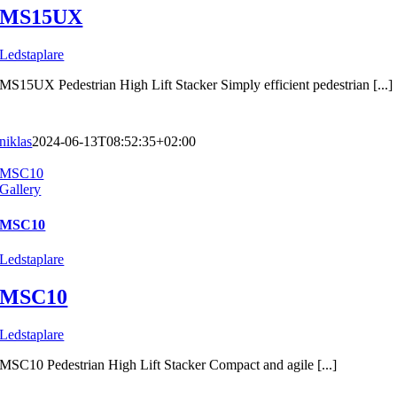
MS15UX
Ledstaplare
MS15UX Pedestrian High Lift Stacker Simply efficient pedestrian [...]
niklas
2024-06-13T08:52:35+02:00
MSC10
Gallery
MSC10
Ledstaplare
MSC10
Ledstaplare
MSC10 Pedestrian High Lift Stacker Compact and agile [...]