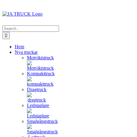
Skip
Facebook
Instagram
to
content
Search
for:
Hem
Nya truckar
Motviktstruck
Kompakttruck
Dragtruck
Ledstaplare
Smalgångstruck