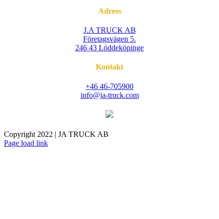
Adress
J.A TRUCK AB
Företagsvägen 5.
246 43 Löddeköpinge
Kontakt
+46 46-705900
info@ja-truck.com
Copyright 2022 | JA TRUCK AB
Facebook
Instagram
Page load link
Go
to
Top