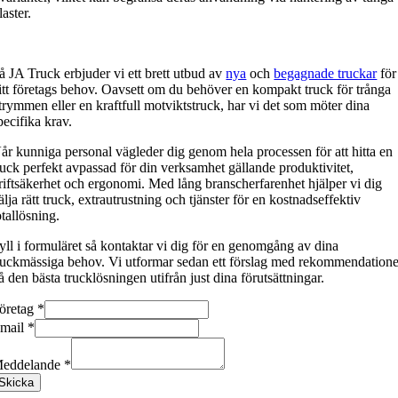
laster.
å JA Truck erbjuder vi ett brett utbud av
nya
och
begagnade truckar
för
itt företags behov. Oavsett om du behöver en kompakt truck för trånga
trymmen eller en kraftfull motviktstruck, har vi det som möter dina
pecifika krav.
år kunniga personal vägleder dig genom hela processen för att hitta en
ruck perfekt avpassad för din verksamhet gällande produktivitet,
riftsäkerhet och ergonomi. Med lång branscherfarenhet hjälper vi dig
älja rätt truck, extrautrustning och tjänster för en kostnadseffektiv
otallösning.
yll i formuläret så kontaktar vi dig för en genomgång av dina
ruckmässiga behov. Vi utformar sedan ett förslag med rekommendatione
å den bästa trucklösningen utifrån just dina förutsättningar.
öretag
*
mail
*
eddelande
*
Skicka