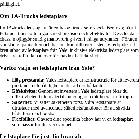
pålitlighet.
Om JA-Trucks ledstaplare
En JA-trucks ledstaplare är en typ av truck som specialiserar sig på att
lyfta och transportera gods med precision och effektivitet. Dess ledda
chassi möjliggör smidig manövrering även i trånga utrymmen. Föraren
står stadigt på marken och har full kontroll över lasten. Vi erbjuder ett
brett utbud av ledstaplare från Yale, inklusive elektriska ledstaplare som
drivs av kraftfulla batterier för maximal effektivitet.
Varför välja en ledstaplare från Yale?
Hög prestanda:
Yales ledstaplare är konstruerade för att leverer
prestanda och pålitlighet under alla förhållanden.
Effektivitet:
Genom att investera i Yale ledstaplare ökar du
effektiviteten i din materialhantering och minimerar driftstopp.
Säkerhet:
Vi sätter säkerheten först. Våra ledstaplare är
utrustade med avancerade säkerhetsfunktioner för att skydda
både förare och gods.
Flexibilitet:
Oavsett dina specifika behov har vi en ledstaplare
som passar för din verksamhet.
Ledstaplare för just din bransch