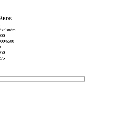
ÄRDE
l
äxelström
000
000/6500
0
950
275