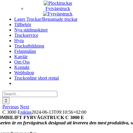
Fyrvägstruck
Lager Truckar/Begagnade truckar
Tillbehör
Nya städmaskiner
Truckservice
Hyra
Truckutbildning
Felanmälan
Karriär
Om Oss
Kontakt
Webbshop
Truckonline short rental
Search
for:
Previous
Next
C 3000 E
niklas
2024-06-13T09:10:56+02:00
OMBILIFT FYRVÄGSTRUCK C 3000 E
serien är en fyrvägstruck designad att leverera den mest produktiva, 