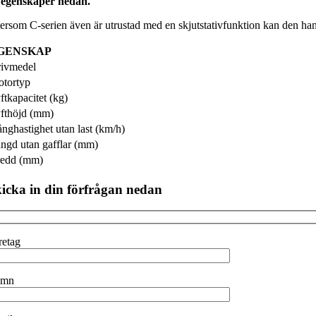
 egenskaper nedan.
tersom C-serien även är utrustad med en skjutstativfunktion kan den hant
GENSKAP
ivmedel
tortyp
ftkapacitet (kg)
fthöjd (mm)
nghastighet utan last (km/h)
ngd utan gafflar (mm)
edd (mm)
icka in din förfrågan nedan
retag
amn