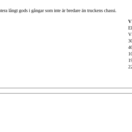
era långt gods i gångar som inte är bredare än truckens chassi.
V
E
V
3
4
1
1
2